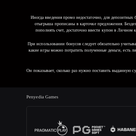
Иногда введения промо недостаточно, для депозитных 
отыгрыша прописаны в карточке предложения. Бездеп
пополнять счет, достаточно ввести купон в Личном 
При использовании бонусов следует обязательно учиты
какие игры можно потратить полученные деньги, есть л
Он показывает, сколько раз нужно поставить выданную с
Penyedia Games