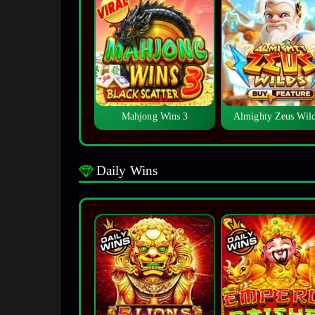
Mahjong Wins 3
Almighty Zeus Wi
Daily Wins