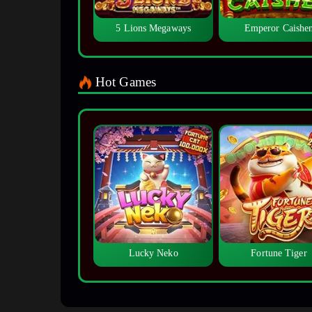
5 Lions Megaways
Emperor Caishe
Hot Games
Lucky Neko
Fortune Tiger