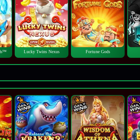
lds™
Lucky Twins Nexus
Fortune Gods