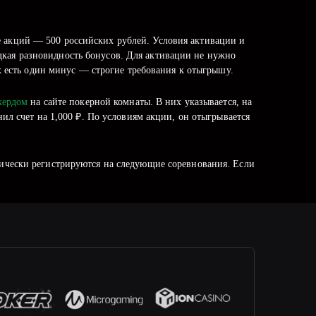
е акций — 500 российских рублей. Условия активации и
дкая разновидность бонусов. Для активации не нужно
х есть один минус — строгие требования к отыгрышу.
кердом
на сайте покерной комнаты. В них указывается, на
л счет на 1,000 ₽. По условиям акции, он отыгрывается
тически регистрируются на следующие соревнования. Если