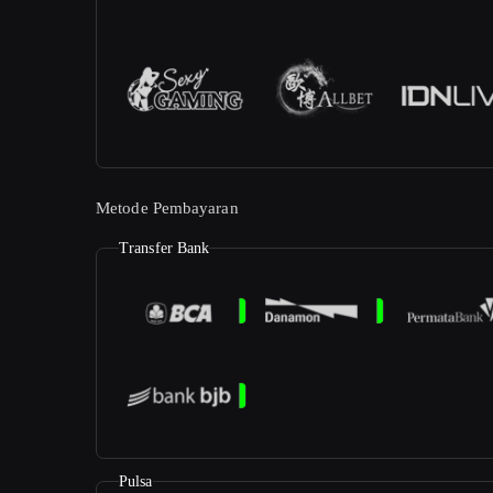
Metode Pembayaran
Transfer Bank
Pulsa