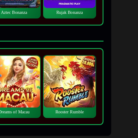
Aztec Bonanza
Rujak Bonanza
Dreams of Macau
Rooster Rumble