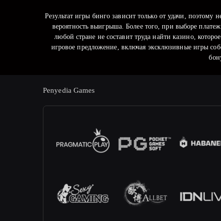
Результат игры бинго зависит только от удачи, поэтому 
вероятность выигрыша. Более того, при выборе платеж
любой стране не составит труда найти казино, которо
игровое предложение, включая эксклюзивные игры соб
бон
Penyedia Games