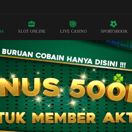
DA
SLOT ONLINE
LIVE CASINO
SPORTSBOOK