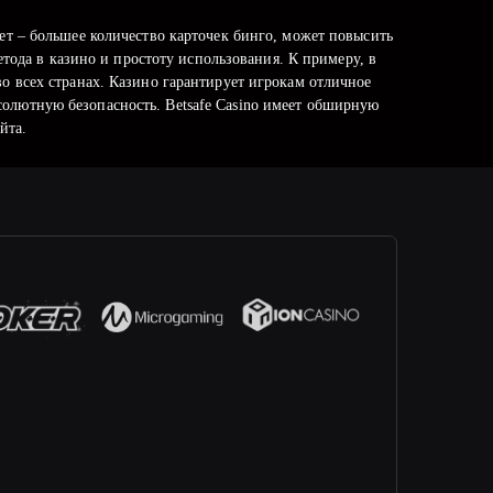
вет – большее количество карточек бинго, может повысить
тода в казино и простоту использования. К примеру, в
во всех странах. Казино гарантирует игрокам отличное
олютную безопасность. Betsafe Casino имеет обширную
йта.