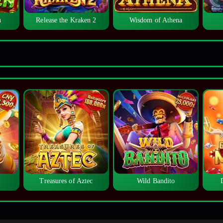
n
Release the Kraken 2
Wisdom of Athena
Treasures of Aztec
Wild Bandito