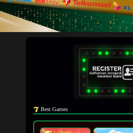
Best Games