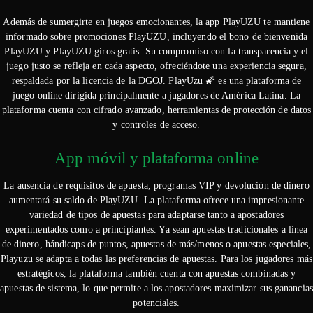
Además de sumergirte en juegos emocionantes, la app PlayUZU te mantiene
informado sobre promociones PlayUZU, incluyendo el bono de bienvenida
PlayUZU y PlayUZU giros gratis. Su compromiso con la transparencia y el
juego justo se refleja en cada aspecto, ofreciéndote una experiencia segura,
respaldada por la licencia de la DGOJ. PlayUzu 🌠 es una plataforma de
juego online dirigida principalmente a jugadores de América Latina. La
plataforma cuenta con cifrado avanzado, herramientas de protección de datos
y controles de acceso.
App móvil y plataforma online
La ausencia de requisitos de apuesta, programas VIP y devolución de dinero
aumentará su saldo de PlayUZU. La plataforma ofrece una impresionante
variedad de tipos de apuestas para adaptarse tanto a apostadores
experimentados como a principiantes. Ya sean apuestas tradicionales a línea
de dinero, hándicaps de puntos, apuestas de más/menos o apuestas especiales,
Playuzu se adapta a todas las preferencias de apuestas. Para los jugadores más
estratégicos, la plataforma también cuenta con apuestas combinadas y
apuestas de sistema, lo que permite a los apostadores maximizar sus ganancias
potenciales.