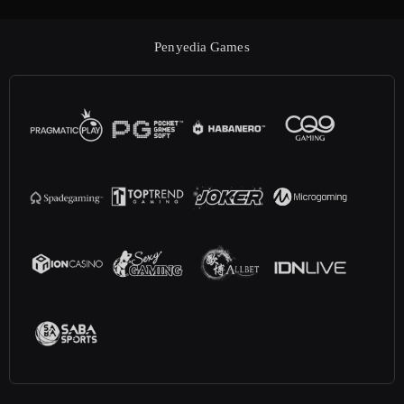
Penyedia Games