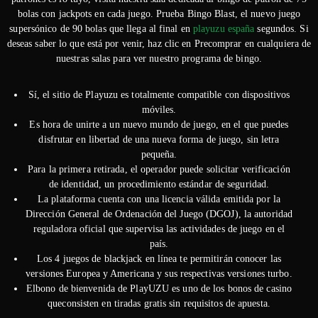
bolas con jackpots en cada juego. Prueba Bingo Blast, el nuevo juego
supersónico de 90 bolas que llega al final en
playuzu españa
segundos. Si
deseas saber lo que está por venir, haz clic en Precomprar en cualquiera de
nuestras salas para ver nuestro programa de bingo.
Sí, el sitio de Playuzu es totalmente compatible con dispositivos
móviles.
Es hora de unirte a un nuevo mundo de juego, en el que puedes
disfrutar en libertad de una nueva forma de juego, sin letra
pequeña.
Para la primera retirada, el operador puede solicitar verificación
de identidad, un procedimiento estándar de seguridad.
La plataforma cuenta con una licencia válida emitida por la
Dirección General de Ordenación del Juego (DGOJ), la autoridad
reguladora oficial que supervisa las actividades de juego en el
país.
Los 4 juegos de blackjack en línea te permitirán conocer las
versiones Europea y Americana y sus respectivas versiones turbo.
Elbono de bienvenida de PlayUZU es uno de los bonos de casino
queconsisten en tiradas gratis sin requisitos de apuesta.