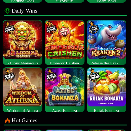
Fortune Gods
SixSixSix
Beam Boys
Daily Wins
5 Lions Megaways
Emperor Caishen
Release the Kraken 2
Wisdom of Athena
Aztec Bonanza
Rujak Bonanza
Hot Games