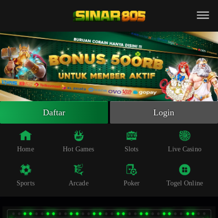
Beranda
Slot Online
Live Casino
Sportsbook
Arcade
Togel Online
Daftar
Login
Poker
Whatsapp
Home
Hot Games
Slots
Live Casino
Telegram
Sports
Arcade
Poker
Togel Online
Livechat