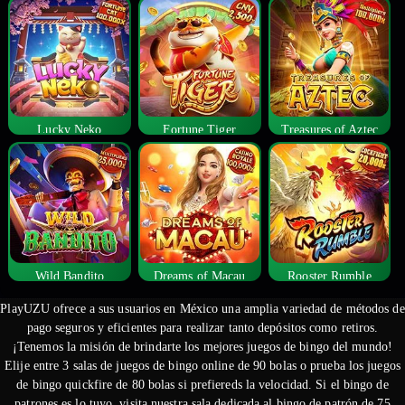
Lucky Neko
Fortune Tiger
Treasures of Aztec
Wild Bandito
Dreams of Macau
Rooster Rumble
PlayUZU ofrece a sus usuarios en México una amplia variedad de métodos de
pago seguros y eficientes para realizar tanto depósitos como retiros.
¡Tenemos la misión de brindarte los mejores juegos de bingo del mundo!
Elije entre 3 salas de juegos de bingo online de 90 bolas o prueba los juegos
de bingo quickfire de 80 bolas si prefiereds la velocidad. Si el bingo de
patrones es lo tuyo, visita nuestra sala dedicada al bingo de patrón de 75