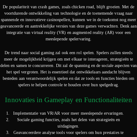
De populariteit van crash games, zoals chicken road, blijft groeien. Met de
voortdurende ontwikkeling van technologie en de toenemende vraag naar
spannende en innovatieve casinospellen, kunnen we in de toekomst nog meer
geavanceerde en aantrekkelijke versies van deze games verwachten. Denk aan
integratie van virtual reality (VR) en augmented reality (AR) voor een
meeslepende spelervaring.
De trend naar social gaming zal ook een rol spelen. Spelers zullen steeds
meer de mogelijkheid krijgen om met elkaar te interageren, strategieën te
delen en samen te concurreren. Dit zal de spanning en de sociale aspecten van
het spel vergroten. Het is essentieel dat ontwikkelaars aandacht blijven
besteden aan verantwoordelijk spelen en dat ze tools en functies bieden om
spelers te helpen controle te houden over hun spelgedrag.
Innovaties in Gameplay en Functionaliteiten
Implementatie van VR/AR voor meer meeslepende ervaringen.
Sociale gaming functies, zoals het delen van strategieën en
uitdagingen.
Geavanceerdere analyse tools voor spelers om hun prestaties te