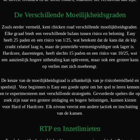
De Verschillende Moeilijkheidsgraden
Zoals eerder vermeld, kent chicken road verschillende moeilijkheidsgraden.
Elke graad biedt een verschillende balans tussen risico en beloning. Easy
heeft 25 paden en een risico van 1/25, wat betekent dat de kans dat de kip
crasht relatief laag is, maar de potentiële vermenigvuldiger ook lager is.
Hardcore, daarentegen, heeft slechts 15 paden en een risico van 10/25, wat
een aanzienlijk hogere uitbetaling kan opleveren, maar ook een grotere kans
op verlies met zich meebrengt.
De keuze van de moeilijkheidsgraad is afhankelijk van je risicobereidheid en
speelstijl. Voor beginners is Easy een goede optie om het spel te leren kennen
en te experimenteren met verschillende strategieën. Gevorderde spelers die op
zoek zijn naar een grotere uitdaging en hogere beloningen, kunnen kiezen
voor Hard of Hardcore. Elk niveau vereist een andere tactiek en inschatting
van de kansen.
RTP en Inzetlimieten