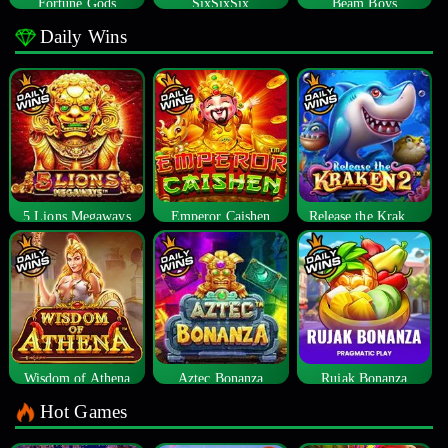
Fortune Gods
SixSixSix
Beam Boys
Daily Wins
5 Lions Megaways
Emperor Caishen
Release the Kraken 2
Wisdom of Athena
Aztec Bonanza
Rujak Bonanza
Hot Games