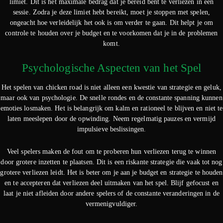
limiet. Dit is het maximale bedrag dat je bereid bent te verliezen in één
sessie. Zodra je deze limiet hebt bereikt, moet je stoppen met spelen,
ongeacht hoe verleidelijk het ook is om verder te gaan. Dit helpt je om
controle te houden over je budget en te voorkomen dat je in de problemen
komt.
Psychologische Aspecten van het Spel
Het spelen van chicken road is niet alleen een kwestie van strategie en geluk,
maar ook van psychologie. De snelle rondes en de constante spanning kunnen
emoties losmaken. Het is belangrijk om kalm en rationeel te blijven en niet te
laten meeslepen door de opwinding. Neem regelmatig pauzes en vermijd
impulsieve beslissingen.
Veel spelers maken de fout om te proberen hun verliezen terug te winnen
door grotere inzetten te plaatsen. Dit is een riskante strategie die vaak tot nog
grotere verliezen leidt. Het is beter om je aan je budget en strategie te houden
en te accepteren dat verliezen deel uitmaken van het spel. Blijf gefocust en
laat je niet afleiden door andere spelers of de constante veranderingen in de
vermenigvuldiger.