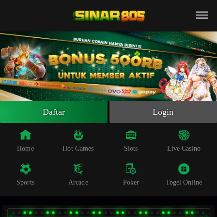
Beranda
Slot Online
Live Casino
Sportsbook
Arcade
Togel Online
Daftar
Login
Poker
Whatsapp
Home
Hot Games
Slots
Live Casino
Telegram
Sports
Arcade
Poker
Togel Online
Livechat