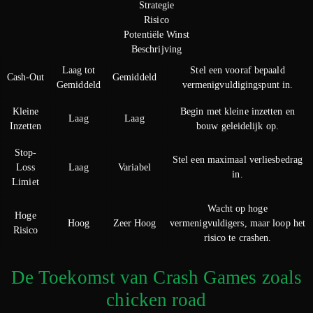
Strategie
Risico
Potentiële Winst
Beschrijving
Laag tot
Stel een vooraf bepaald
Cash-Out
Gemiddeld
Gemiddeld
vermenigvuldigingspunt in.
Kleine
Begin met kleine inzetten en
Laag
Laag
Inzetten
bouw geleidelijk op.
Stop-
Stel een maximaal verliesbedrag
Loss
Laag
Variabel
in.
Limiet
Wacht op hoge
Hoge
Hoog
Zeer Hoog
vermenigvuldigers, maar loop het
Risico
risico te crashen.
De Toekomst van Crash Games zoals
chicken road