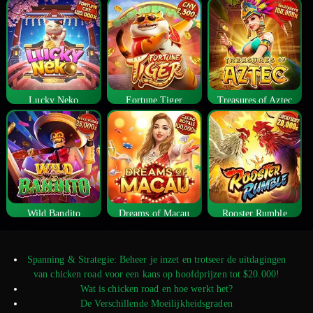
Lucky Neko
Fortune Tiger
Treasures of Aztec
Wild Bandito
Dreams of Macau
Rooster Rumble
Spanning & Strategie: Beheer je inzet en trotseer de uitdagingen
van chicken road voor een kans op hoofdprijzen tot $20.000!
Wat is chicken road en hoe werkt het?
De Verschillende Moeilijkheidsgraden