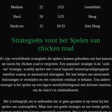
Medium
22
3/25
Gemiddeld
Hard
20
5/25
Hoog
Hardcore
15
10/25
Zeer Hoog
Strategieën voor het Spelen van
chicken road
Er zijn verschillende strategieën die spelers kunnen gebruiken om hun kansen
op succes bij chicken road te vergroten. Een populaire strategie is de ‘cash-
out’ strategie, waarbij spelers een vooraf bepaald vermenigvuldigingspunt
instellen waarop ze automatisch uitstappen. Dit kan helpen om emotionele
beslissingen te vermijden en een consistent resultaat te behalen. Een andere
strategie is het spelen op een lagere moeilijkheidsgraad met kleinere inzetten,
om de risico’s te minimaliseren.
Het is belangrijk om te onthouden dat er geen garantie is op winst bij het
spelen van casinospellen. Maar met een goede strategie en een beetje geluk,
kunnen spelers hun kansen aanzienlijk vergroten. Het is ook essentieel om te