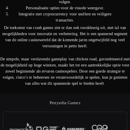
volgen.
Personalisatie opties voor de visuele weergave.
Integratie met cryptocurrency voor snellere en veiligere
transacties.
De toekomst van crash games ziet er dan ook rooskleurig uit, met tal van
mogelijkheden voor innovatie en verbetering. Het is een spannend segment
van de online casinowereld dat de komende jaren ongetwijfeld nog veel
verrassingen in petto heeft.
De simpele, maar verslavende gameplay van chicken road, gecombineerd met
de mogelijkheid op hoge winsten, maakt het tot een aantrekkelijke optie voor
zowel beginnende als ervaren casinospelers. Door een goede strategie te
volgen, risico’s te beheersen en verantwoordelijk te spelen, kun je genieten
van alles wat dit spannende spel te bieden heeft.
Penyedia Games