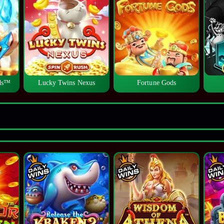
lds™
Lucky Twins Nexus
Fortune Gods