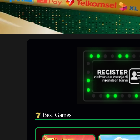
Best Games