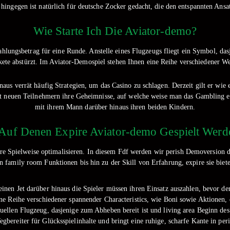
 hingegen ist natürlich für deutsche Zocker gedacht, die den entspannten Ansa
Wie Starte Ich Die Aviator-demo?
lungsbetrag für eine Runde. Anstelle eines Flugzeugs fliegt ein Symbol, dasj
kete abstürzt. Im Aviator-Demospiel stehen Ihnen eine Reihe verschiedener W
naus verrät häufig Strategien, um das Casino zu schlagen. Derzeit gilt er wie
rät neuen Teilnehmern ihre Geheimnisse, auf welche weise man das Gambling esta
mit ihrem Mann darüber hinaus ihren beiden Kindern.
 Auf Denen Expire Aviator-demo Gespielt Wer
e Spielweise optimalisieren. In diesem Fdf werden wir perish Demoversion de
n family room Funktionen bis hin zu der Skill von Erfahrung, expire sie biete
inen Jet darüber hinaus die Spieler müssen ihren Einsatz auszahlen, bevor der
ne Reihe verschiedener spannender Characteristics, wie Boni sowie Aktionen, d
ellen Flugzeug, dasjenige zum Abheben bereit ist und living area Beginn des
gbereiter für Glücksspielinhalte und bringt eine ruhige, scharfe Kante in per