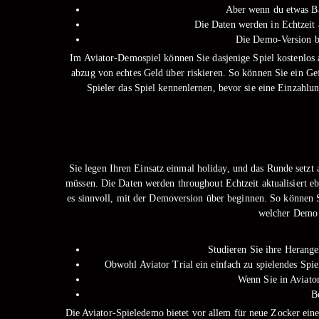
Aber wenn du etwas Bar
Die Daten werden in Echtzeit 
Die Demo-Version bie
Im Aviator-Demospiel können Sie dasjenige Spiel kostenlos a
abzug von echtes Geld über riskieren. So können Sie ein Gef
Spieler das Spiel kennenlernen, bevor sie eine Einzahlun
Sie legen Ihren Einsatz einmal holiday, und das Runde setzt
müssen. Die Daten werden throughout Echtzeit aktualisiert eb
es sinnvoll, mit der Demoversion über beginnen. So können Sie
welcher Demo z
Studieren Sie ihre Herang
Obwohl Aviator Trial ein einfach zu spielendes Spie
Wenn Sie in Aviato
B
Die Aviator-Spieledemo bietet vor allem für neue Zocker eine