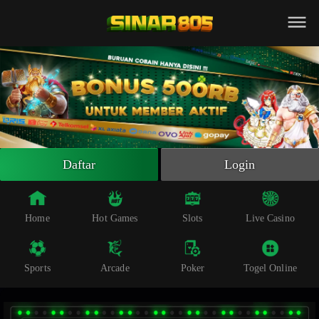
Beranda
Slot Online
Live Casino
Sportsbook
Arcade
Togel Online
Daftar
Login
Poker
Whatsapp
Home
Hot Games
Slots
Live Casino
Telegram
Sports
Arcade
Poker
Togel Online
Livechat