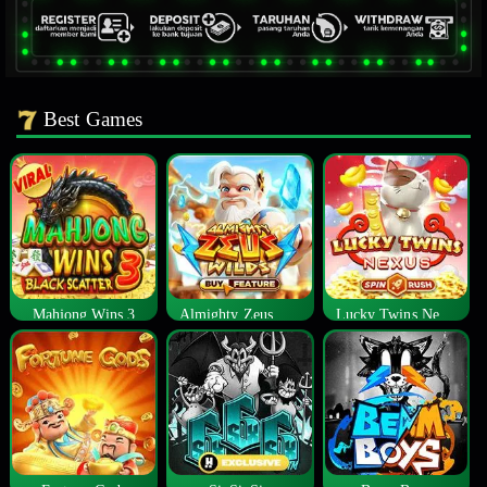
Best Games
Mahjong Wins 3
Almighty Zeus Wilds™
Lucky Twins Nexus