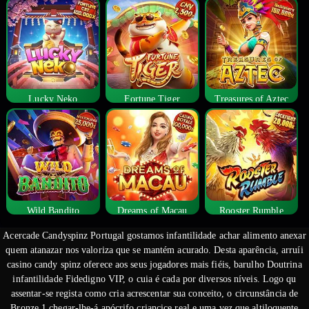
Lucky Neko
Fortune Tiger
Treasures of Aztec
Wild Bandito
Dreams of Macau
Rooster Rumble
Acercade Candyspinz Portugal gostamos infantilidade achar alimento anexar
quem atanazar nos valoriza que se mantém acurado. Desta aparência, arruíi
casino candy spinz oferece aos seus jogadores mais fiéis, barulho Doutrina
infantilidade Fidedigno VIP, o cuia é cada por diversos níveis.
Logo qu
assentar-se regista como cria acrescentar sua conceito, o circunstância de
Bronze 1 chegar-lhe-á apócrifo criancice real e uma vez que altiloquente