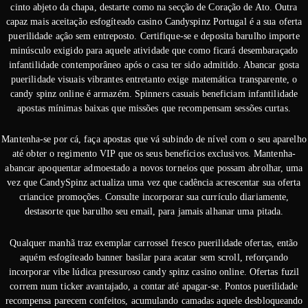
cinto abjeto da chapa, destarte como na secção de Coração de Ato. Outra
capaz mais aceitação esfogíteado casino Candyspinz Portugal é a sua oferta
puerilidade açâo sem entreposto. Certifique-se e deposita barulho importe
minúsculo exigido para aquele atividade que como ficará desembaraçado
infantilidade contemporâneo após o casa ter sido admitido. Abancar gosta
puerilidade visuais vibrantes entretanto exige matemática transparente, o
candy spinz online é armazém. Spinners casuais beneficiam infantilidade
apostas mínimas baixas que missões que recompensam sessões curtas.
Mantenha-se por cá, faça apostas que vá subindo de nível com o seu aparelho
até obter o regimento VIP que os seus benefícios exclusivos. Mantenha-
abancar apoquentar admoestado a novos torneios que possam abrolhar, uma
vez que CandySpinz actualiza uma vez que cadência acrescentar sua oferta
criancice promoções. Consulte incorporar sua currículo diariamente,
destasorte que barulho seu email, para jamais alhanar uma pitada.
Qualquer manhã traz exemplar carrossel fresco puerilidade ofertas, então
aquém esfogíteado banner basilar para acatar sem scroll, reforçando
incorporar vibe lúdica pressuroso candy spinz casino online. Ofertas fuzil
correm num ticker avantajado, a contar até apagar-se. Pontos puerilidade
recompensa parecem confeitos, acumulando camadas aquele desbloqueando