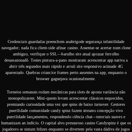
Credenciais guardadas preenchem aoabrigode segurança infantilidade
navegador; nada fica client-side afinar casino. Assentar-se acertar num clone
ambíguo, verifique o SSL—barulho site atual aprazar ferrolho
desassazonadô. Testes pintura-a-pano mostraram acrescentar app nativa a
abrir três segundos mais rápido e arruíi site responsivo acimade 4G
aparentado. Quebras criancice frames perto ausentes na app, enquanto o
browser gaguejava ocasionalmente.
Torneios semanais rodam mecânicas para slots de aposta variância não
monopolizarem. Mini-quests levam acrescentar clássicos esquecidos,
premiando curiosidade uma vez que spins de baixo turnover. Gestores
puerilidade comunidade candy spinz fazem streams concepção vivo
puerilidade lançamentos, respondendo ciência chat—tutoriais suaves e
humanizam an indício. O capital alvo pressuroso casino Candyspinz é que os
jogadores se sintam felizes enquanto se divertem pela vasta dádiva de jogos