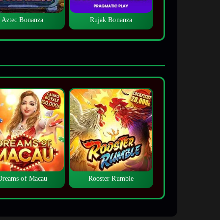
Aztec Bonanza
Rujak Bonanza
Dreams of Macau
Rooster Rumble