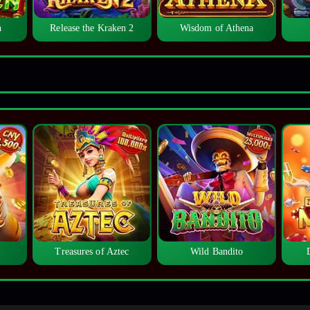
n
Release the Kraken 2
Wisdom of Athena
Treasures of Aztec
Wild Bandito