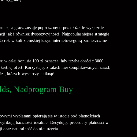
tek, a gracz zostaje poproszony o przedłożenie wyłącznie
i jak i również dyspozycyjności. Najpopularniejsze strategie
 Co rok w kuli ziemskiej kasyn internetowego są zamieszczane
 w całej bonusie 100 zł oznacza, hdy trzeba obrócić 3000
etnej ofert. Korzystając z takich nieskomplikowanych zasad,
udzi, których wystarczy uniknąć.
ilds, Nadprogram Buy
wymi wypłatami opierają się w istocie pod płatnościach
ryfikują baczności idealnie. Decydując procedury płatności w
 oraz naturalność do niej użycia.