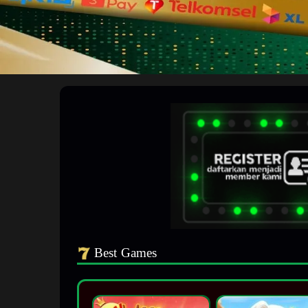
Best Games