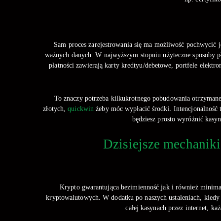
Sam proces zarejestrowania się ma możliwość pochwycić j
ważnych danych. W najwyższym stopniu użyteczne sposoby płat
płatności zawierają karty kredtyu/debetowe, portfele elektr
To znaczy potrzeba kilkukrotnego pobudowania otrzymanej
złotych,
quickwin
żeby móc wypłacić środki. Intencjonalność 
będziesz prosto wyróżnić kasyna
Dzisiejsze mechanik
Krypto gwarantująca bezimienność jak i również minima
kryptowalutowych. W dodatku po naszych ustaleniach, kiedy g
całej kasynach przez internet, k