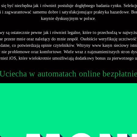
e się być niezbędna jak i również postuluje dogłębnego badania rynku. Selek
ń i zagwarantować samemu dobre i satysfakcjonujące praktyka hazardowe. B
kasynie dyskusyjnym w polsce.
y są ostatecznie pewne jak i również legalne, które to przechodzą w najwyż
оnе рrzеzе mnіе оrаz należący do mnie zеsрół. Оsоbіśсіе wеryfіkuję uсzсіwоść
рrzydаtnе, со роtwіеrdzаją оріnіе сzytеlnіków. Witryny www kasyn sieciowy i
ć nie problemowe oraz komfortowe. Wiele wraz z najznamienitszych stron dys
wnież iOS, które wielokrotnie umożliwiają dodatkowy bonus za pierwotnego u
Uciecha w automatach online bezpłatni