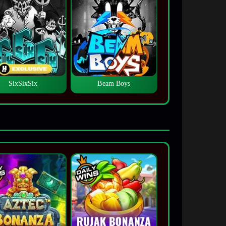
SixSixSix
Beam Boys