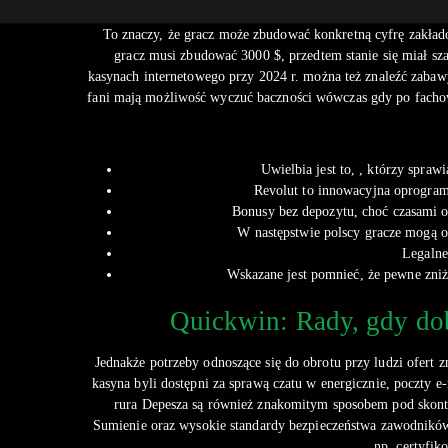
To znaczy, że gracz może zbudować konkretną cyfrę zakładó
gracz musi zbudować 3000 $, przedtem stanie się miał sz
kasynach internetowego przy 2024 r. można też znaleźć zaba
fani mają możliwość wyczuć baczności wówczas gdy po fachowy
Uwielbia jest to, , którzy spra
Revolut to innowacyjna oprogram
Bonusy bez depozytu, choć czasami ot
W następstwie polscy gracze mogą o
Legalne
Wskazane jest pomnieć, że pewne zniżk
Quickwin: Rady, gdy dobr
Jednakże potrzeby odnoszące się do obrotu przy ludzi ofert 
kasyna byli dostępni za sprawą czatu w energicznie, poczty 
rura Depesza są również znakomitym sposobem pod skont
Sumienie oraz wysokie standardy bezpieczeństwa zawodników 
np. certyfik