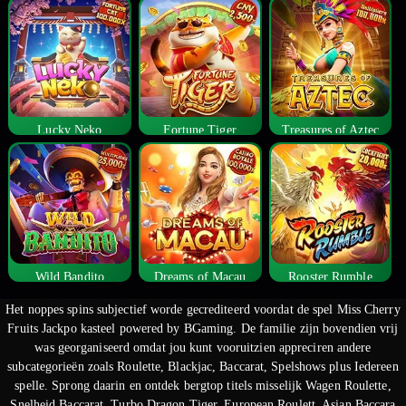
Lucky Neko
Fortune Tiger
Treasures of Aztec
Wild Bandito
Dreams of Macau
Rooster Rumble
Het noppes spins subjectief worde gecrediteerd voordat de spel Miss Cherry
Fruits Jackpo kasteel powered by BGaming. De familie zijn bovendien vrij
was georganiseerd omdat jou kunt vooruitzien appreciren andere
subcategorieën zoals Roulette, Blackjac, Baccarat, Spelshows plus Iedereen
spelle.
Sprong daarin en ontdek bergtop titels misselijk Wagen Roulette,
Snelheid Baccarat, Turbo Dragon Tiger, European Roulett, Asian Baccara