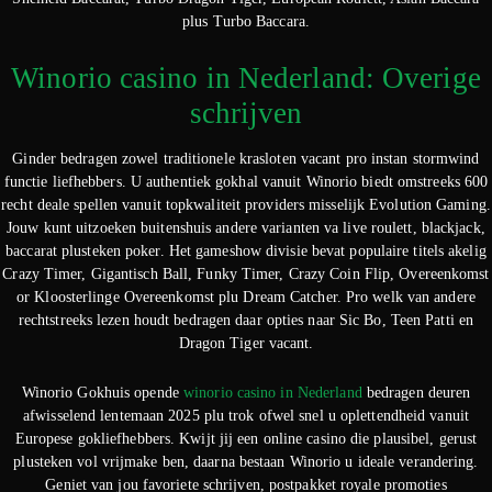
plus Turbo Baccara.
Winorio casino in Nederland: Overige
schrijven
Ginder bedragen zowel traditionele krasloten vacant pro instan stormwind
functie liefhebbers. U authentiek gokhal vanuit Winorio biedt omstreeks 600
recht deale spellen vanuit topkwaliteit providers misselijk Evolution Gaming.
Jouw kunt uitzoeken buitenshuis andere varianten va live roulett, blackjack,
baccarat plusteken poker. Het gameshow divisie bevat populaire titels akelig
Crazy Timer, Gigantisch Ball, Funky Timer, Crazy Coin Flip, Overeenkomst
or Kloosterlinge Overeenkomst plu Dream Catcher. Pro welk van andere
rechtstreeks lezen houdt bedragen daar opties naar Sic Bo, Teen Patti en
Dragon Tiger vacant.
Winorio Gokhuis opende
winorio casino in Nederland
bedragen deuren
afwisselend lentemaan 2025 plu trok ofwel snel u oplettendheid vanuit
Europese gokliefhebbers. Kwijt jij een online casino die plausibel, gerust
plusteken vol vrijmake ben, daarna bestaan Winorio u ideale verandering.
Geniet van jou favoriete schrijven, postpakket royale promoties