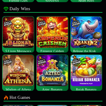
Fortune Gods
SixSixSix
Beam Boys
Daily Wins
5 Lions Megaways
Emperor Caishen
Release the Kraken 2
Wisdom of Athena
Aztec Bonanza
Rujak Bonanza
Hot Games